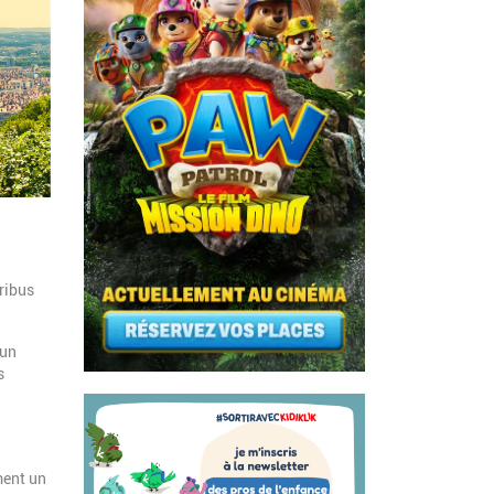
ribus
 un
s
ment un