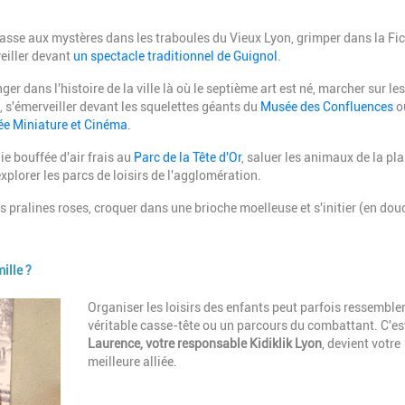
hasse aux mystères dans les traboules du Vieux Lyon, grimper dans la Fice
veiller devant
un spectacle traditionnel de Guignol
.
ger dans l'histoire de la ville là où le septième art est né, marcher sur le
, s'émerveiller devant les squelettes géants du
Musée des Confluences
o
e Miniature et Cinéma
.
ie bouffée d'air frais au
Parc de la Tête d'Or
, saluer les animaux de la pla
explorer les parcs de loisirs de l'agglomération.
 pralines roses, croquer dans une brioche moelleuse et s'initier (en dou
ille ?
Description
Organiser les loisirs des enfants peut parfois ressembler
véritable casse-tête ou un parcours du combattant. C'es
Laurence, votre responsable Kidiklik Lyon
, devient votre
meilleure alliée.