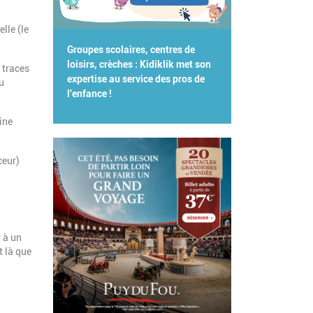
lle (le
Groupes scolaires, centres de
loisirs, crèches : Kidiklik met son
s traces
expertise au service des pros de
u
l'enfance !
ine
ceur)
 à un
t là que