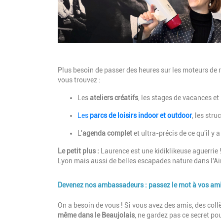
Description
Plus besoin de passer des heures sur les moteurs de r
vous trouvez :
Les
ateliers créatifs
, les stages de vacances et
Les
parcs de loisirs indoor et outdoor
, les str
L'
agenda complet
et ultra-précis de ce qu'il y
Le petit plus :
Laurence est une kidiklikeuse aguerrie 
Lyon mais aussi de belles escapades nature dans l'A
Devenez nos ambassadeurs : passez le mot à vos ami
Description
On a besoin de vous ! Si vous avez des amis, des coll
même dans le Beaujolais
, ne gardez pas ce secret po