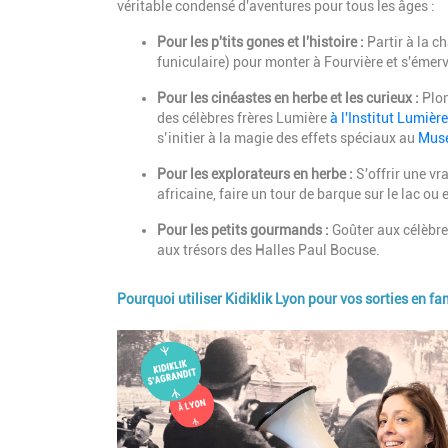
véritable condensé d'aventures pour tous les âges :
Pour les p'tits gones et l'histoire :
Partir à la c
funiculaire) pour monter à Fourvière et s'émer
Pour les cinéastes en herbe et les curieux :
Plon
des célèbres frères Lumière
à l'Institut Lumière
s’initier à la magie des effets spéciaux au
Musé
Pour les explorateurs en herbe :
S'offrir une vra
africaine, faire un tour de barque sur le lac ou 
Pour les petits gourmands :
Goûter aux célèbres
aux trésors des Halles Paul Bocuse.
Pourquoi utiliser Kidiklik Lyon pour vos sorties en fam
Image