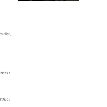
s clics,
vertes à
'Or, ou