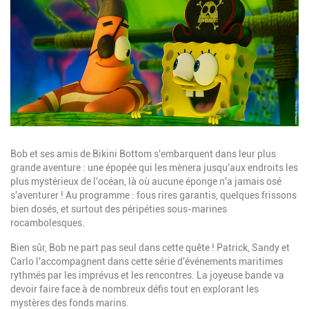
Description
Bob et ses amis de Bikini Bottom s'embarquent dans leur plus
grande aventure : une épopée qui les mènera jusqu'aux endroits les
plus mystérieux de l'océan, là où aucune éponge n'a jamais osé
s'aventurer ! Au programme : fous rires garantis, quelques frissons
bien dosés, et surtout des péripéties sous-marines
rocambolesques.
Bien sûr, Bob ne part pas seul dans cette quête ! Patrick, Sandy et
Carlo l'accompagnent dans cette série d'événements maritimes
rythmés par les imprévus et les rencontres. La joyeuse bande va
devoir faire face à de nombreux défis tout en explorant les
mystères des fonds marins.