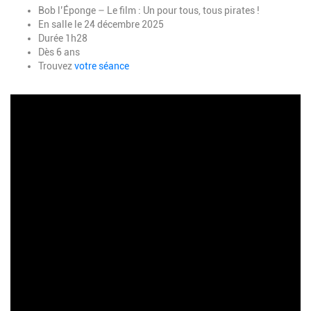
Description
Bob l’Éponge – Le film : Un pour tous, tous pirates !
En salle le 24 décembre 2025
Durée 1h28
Dès 6 ans
Trouvez
votre séance