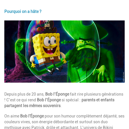
Pourquoi on a hâte ?
Image
Description
Depuis plus de 20 ans,
Bob l’Éponge
fait rire plusieurs générations
! C’est ce qui rend
Bob l’Éponge
si spécial :
parents et enfants
partagent les mêmes souvenirs
.
On aime
Bob l'Éponge
pour son humour complètement déjanté, ses
couleurs vives, son énergie débordante et surtout son duo
mythique avec Patrick, drôle et attachant. L’univers de Bikini