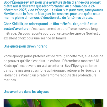
Bob l’Éponge revient pour une aventure de fin d’année qui promet
Introduction
d’être aussi délirante que réconfortante ! Au cinéma dès le
24
décembre 2025
,
Bob l’Éponge – Le film : Un pour tous, tous pirates
!
invite toute la famille à larguer les amarres pour une quête sous-
marine pleine d’humour, d’émotion et… de fantômes pirates.
Chez
Kidiklik
, on adore quand un film mêle fou rire, amitié et un
zeste d’aventure
: c’est exactement ce qu’offre ce nouveau long-
métrage. On vous raconte pourquoi cette sortie ciné de Noël est un
excellent choix pour une séance en famille.
Une quête pour devenir grand
Paragraphes
Description
Votre éponge jaune préférée est de retour, et cette fois, elle a décidé
de prouver qu'elle n'est plus un enfant ! Déterminé à montrer à M.
Krabs qu'il est devenu un vrai aventurier,
Bob l'Éponge
se lance
dans une mission aussi folle qu'héroïque : retrouver le légendaire
Hollandais Volant, un pirate fantôme redouté des profondeurs
marines.
Une aventure dans les abysses
Image