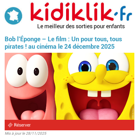
Aller
au
contenu
principal
Le meilleur des sorties pour enfants
Bob l’Éponge – Le film : Un pour tous, tous
pirates ! au cinéma le 24 décembre 2025
Image
Réserver
Mis à jour le 28/11/2025