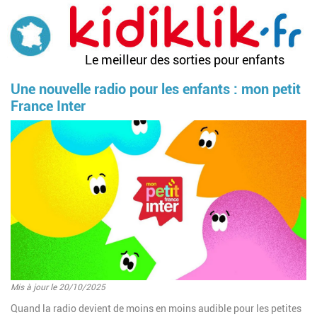
Aller
au
contenu
principal
Le meilleur des sorties pour enfants
Une nouvelle radio pour les enfants : mon petit
France Inter
Image
Mis à jour le 20/10/2025
Introduction
Quand la radio devient de moins en moins audible pour les petites