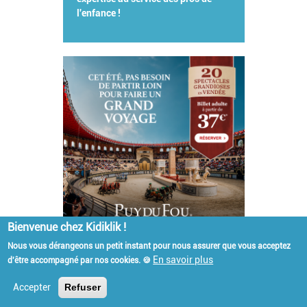
l'enfance !
Bienvenue chez Kidiklik !
Nous vous dérangeons un petit instant pour nous assurer que vous acceptez
En savoir plus
d'être accompagné par nos cookies. 🍪
Kidiklik Recrute
Qui est Kidiklik ?
Contact
Mentions légales
Accepter
Refuser