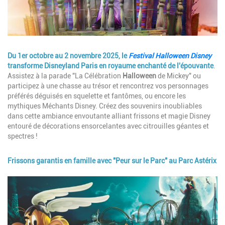
Description
Du 1er octobre au 2 novembre 2025, le
Festival Halloween Disney
transforme Disneyland Paris en royaume enchanté de l'épouvante
.
Assistez à la parade "La Célébration
Halloween
de Mickey" ou
participez à une chasse au trésor et rencontrez vos personnages
préférés déguisés en squelette et fantômes, ou encore les
mythiques Méchants Disney. Créez des souvenirs inoubliables
dans cette ambiance envoutante alliant frissons et magie Disney
entouré de décorations ensorcelantes avec citrouilles géantes et
spectres !
Frissons garantis en famille avec "Peur sur le Parc" au Parc Astérix
Image