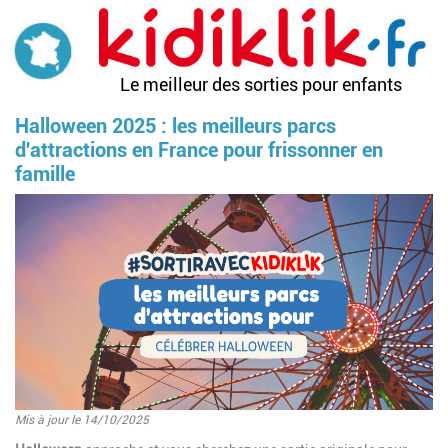
Aller
au
contenu
principal
Le meilleur des sorties pour enfants
Halloween 2025 : les meilleurs parcs
d'attractions en France pour frissonner en
famille
Image
Mis à jour le 14/10/2025