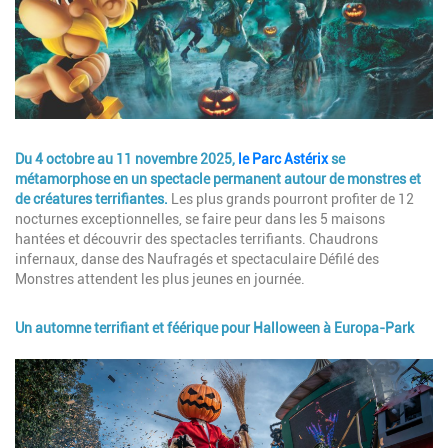
Description
Du 4 octobre au 11 novembre 2025,
le Parc Astérix
se
métamorphose en un spectacle permanent autour de monstres et
de créatures terrifiantes.
Les plus grands pourront profiter de 12
nocturnes exceptionnelles, se faire peur dans les 5 maisons
hantées et découvrir des spectacles terrifiants. Chaudrons
infernaux, danse des Naufragés et spectaculaire Défilé des
Monstres attendent les plus jeunes en journée.
Un automne terrifiant et féérique pour Halloween à Europa-Park
Image