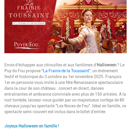
Description
Envie d'échapper aux citrouilles et aux fantômes d'
Halloween
? Le
Puy du Fou propose "
La Frairie de la Toussaint
", un événement
festif et historique du 3 octobre au 1er novembre 2025. François
1er en personne vous invite à une fête Renaissance spectaculaire
dans la cour de son château : concert en direct, danses
entraînantes et ambiance conviviale avec plus de 150 artistes. À la
nuit tombée, laissez-vous guider par un majestueux cortège de 80
chevaux jusqu'au spectacle "Les Noces de Feu". Idéal en famille, ce
spectacle semi-couvert est inclus dans le billet d'entrée.
Joyeux Halloween en famille !