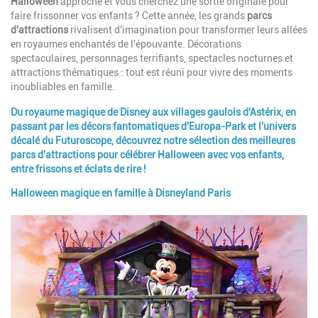
Introduction
Halloween
approche et vous cherchez une sortie originale pour
faire frissonner vos enfants ? Cette année, les grands
parcs
d'attractions
rivalisent d'imagination pour transformer leurs allées
en royaumes enchantés de l'épouvante. Décorations
spectaculaires, personnages terrifiants, spectacles nocturnes et
attractions thématiques : tout est réuni pour vivre des moments
inoubliables en famille.
Du royaume magique de Disney aux villages gaulois d'Astérix, en
passant par les décors fantomatiques d'Europa-Park et l'univers
décalé du Futuroscope, découvrez notre sélection des meilleures
parcs d'attractions
pour célébrer
Halloween
avec vos enfants,
entre frissons et éclats de rire !
Halloween magique en famille à Disneyland Paris
Paragraphes
Image