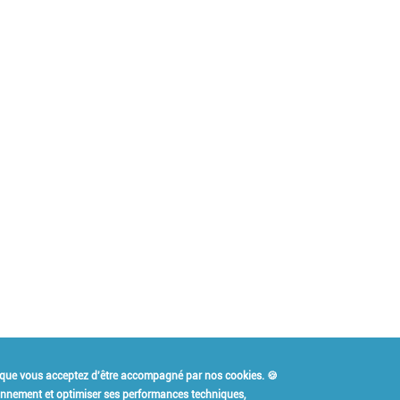
 que vous acceptez d'être accompagné par nos cookies. 🍪
Qui est Kidiklik ?
Contact
ionnement et optimiser ses performances techniques,