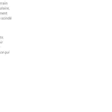
rrain
ulaire,
ement
e scindé
ts.
ir
ce qui