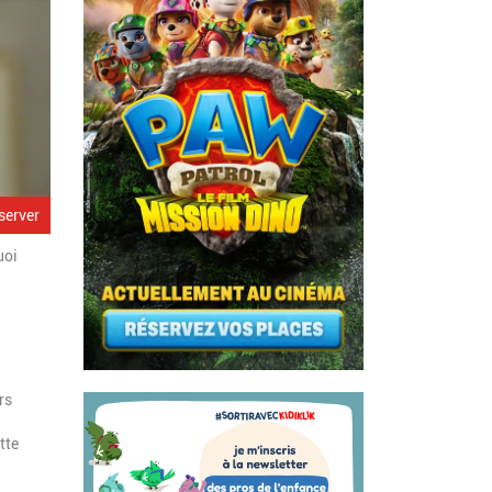
server
uoi
rs
tte