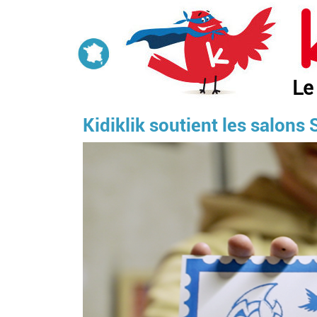
Aller
au
contenu
principal
Le
Kidiklik soutient les salons S
Image