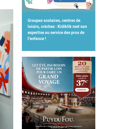
Groupes scolaires, centres de
loisirs, crèches : Kidiklik met son
expertise au service des pros de
l'enfance !