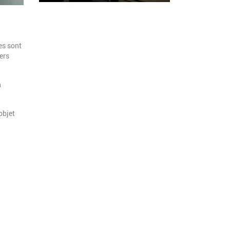
es sont
ers
n
objet