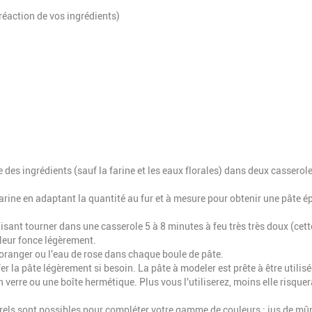
réaction de vos ingrédients)
des ingrédients (sauf la farine et les eaux florales) dans deux casserol
rine en adaptant la quantité au fur et à mesure pour obtenir une pâte é
aisant tourner dans une casserole 5 à 8 minutes à feu très très doux (cet
uleur fonce légèrement.
d'oranger ou l'eau de rose dans chaque boule de pâte.
 la pâte légèrement si besoin. La pâte à modeler est prête à être utilisé
verre ou une boîte hermétique. Plus vous l'utiliserez, moins elle risquer
els sont possibles pour compléter votre gamme de couleurs : jus de mûr