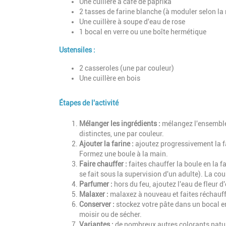
Une cuillère à café de paprika
2 tasses de farine blanche (à moduler selon la 
Une cuillère à soupe d'eau de rose
1 bocal en verre ou une boîte hermétique
Ustensiles :
2 casseroles (une par couleur)
Une cuillère en bois
Étapes de l'activité
Description
Mélanger les ingrédients :
mélangez l'ensemble 
distinctes, une par couleur.
Ajouter la farine :
ajoutez progressivement la fa
Formez une boule à la main.
Faire chauffer :
faites chauffer la boule en la f
se fait sous la supervision d'un adulte). La co
Parfumer :
hors du feu, ajoutez l'eau de fleur 
Malaxer :
malaxez à nouveau et faites réchauffer
Conserver :
stockez votre pâte dans un bocal en 
moisir ou de sécher.
Variantes :
de nombreux autres colorants natur