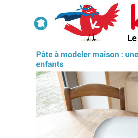
Aller
au
contenu
principal
Le
Pâte à modeler maison : une a
enfants
Image