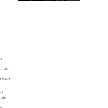
es
paisse.
te étape
e !
a de
e,