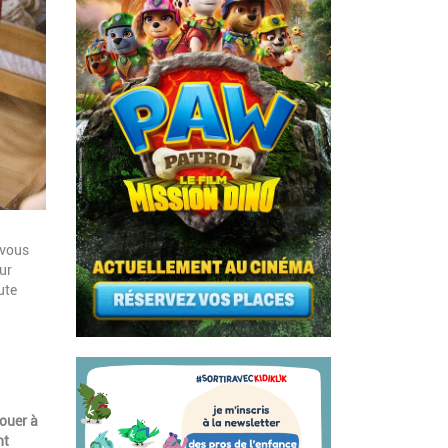
 vous
ur
ute
jouer à
nt