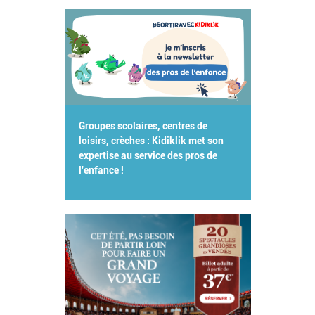
Groupes scolaires, centres de
loisirs, crèches : Kidiklik met son
expertise au service des pros de
l'enfance !