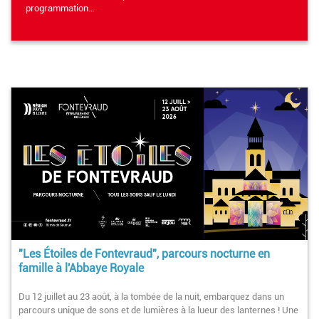
programmation…
"Les Étoiles de Fontevraud", parcours nocturne en
famille à l'Abbaye Royale
Du 12 juillet au 23 août, à la tombée de la nuit, embarquez dans un
parcours unique de sons et de lumières à la lueur des lanternes ! Une