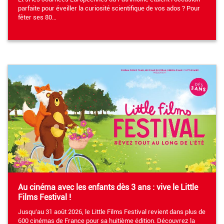
parfaite pour éveiller la curiosité scientifique de vos ados ? Pour
fêter ses 80…
Au cinéma avec les enfants dès 3 ans : vive le Little
Films Festival !
Jusqu'au 31 août 2026, le Little Films Festival revient dans plus de
600 cinémas de France pour sa huitième édition. Découvrez la