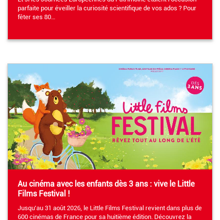
parfaite pour éveiller la curiosité scientifique de vos ados ? Pour
fêter ses 80…
Au cinéma avec les enfants dès 3 ans : vive le Little
Films Festival !
Jusqu'au 31 août 2026, le Little Films Festival revient dans plus de
600 cinémas de France pour sa huitième édition. Découvrez la