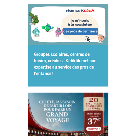
Groupes scolaires, centres de
loisirs, crèches : Kidiklik met son
expertise au service des pros de
l'enfance !