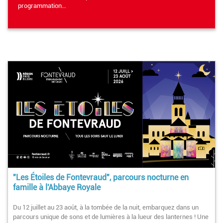
programmation…
"Les Étoiles de Fontevraud", parcours nocturne en
famille à l'Abbaye Royale
Du 12 juillet au 23 août, à la tombée de la nuit, embarquez dans un
parcours unique de sons et de lumières à la lueur des lanternes ! Une